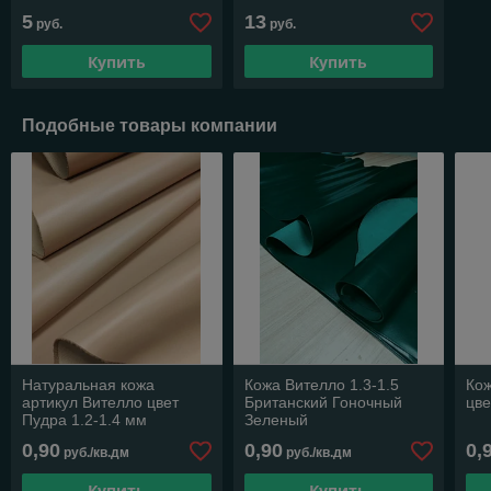
5
13
руб.
руб.
Купить
Купить
Подобные товары компании
Натуральная кожа
Кожа Вителло 1.3-1.5
Кож
артикул Вителло цвет
Британский Гоночный
цве
Пудра 1.2-1.4 мм
Зеленый
0,90
0,90
0,
руб./кв.дм
руб./кв.дм
Купить
Купить