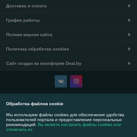
Доставка и оплата
График работы
Полная версия сайта
Политика обработки cookies
Сайт создан на платформе Deal.by
Информация для покупателя
Обработка файлов cookie
Юридическое лицо:
ООО «ВИБ ЛЕЗЕР»
Мы используем файлы cookies для обеспечения удобства
220117 г. Минск, пр-т Газеты Звезда д. 16, пом.53
пользователей портала и предоставления персональных
рекомендаций.
Вы можете настроить файлы cookies или
Регистрационный номер ЕГР: 193826653
отключить их.
УНП: 193826653