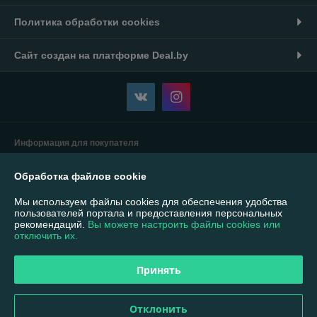
Политика обработки cookies
Сайт создан на платформе Deal.by
Информация для покупателя
Юридическое лицо:
ООО «ВИБ ЛЕЗЕР»
220117 г. Минск, пр-т Газеты Звезда д. 16, пом.53
Обработка файлов cookie
Регистрационный номер ЕГР: 193826653
Мы используем файлы cookies для обеспечения удобства
пользователей портала и предоставления персональных
УНП: 193826653
рекомендаций.
Вы можете настроить файлы cookies или
отключить их.
Регистрационный орган: Минский горисполком
Дата регистрации компании: 31.12.2024
Принять
Ссылка на свидетельство/лицензию
Отклонить
Местонахождение книги жалоб и предложений: ул. Бурдейного 6в,