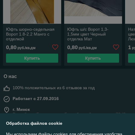
Юфть шорно-седельная
Юфть ш/с Ворот 1,3-
На
Ворот 1.8-2.2 Манго с
1,5мм цвет Черный
цве
отделкой
отделка Мат
Люк
0,80
0,80
1
руб./кв.дм
руб./кв.дм
ру
Купить
Купить
О нас
100% положительных из 6 отзывов за год
Работает с 27.09.2016
г. Минск
Республика Беларусь, ул. Бурдейного 6в, павильон 73 (3
этаж), ТЦ "Топ", Минск, Беларусь
Обработка файлов cookie
Контакты
Мы используем файлы cookies для обеспечения удобства