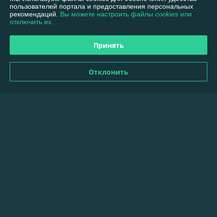
пользователей портала и предоставления персональных
Сегодня работает с 11:00 до 18:00
рекомендаций.
Вы можете настроить файлы cookies или
Показать весь график работы
отключить их.
Принять
Отзывы о магазине
102 отзывов за всё время
Отклонить
Наталия
27.03.2026
Отлично
Кожа шорно-седельная юфть , белорусского производства, 
конфигурация полукожа.Кожа отличного качества, плотная, 
красивое тиснение и окрас.Спасибо продавцу за оперативную 
доставку и за подарок!!!
Наталия
01.01.2026
Отлично
Замечательный магазин! Заказ был доставлен на следующий 