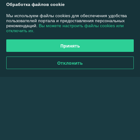
Обработка файлов cookie
Доставка и оплата
Мы используем файлы cookies для обеспечения удобства
пользователей портала и предоставления персональных
рекомендаций.
Вы можете настроить файлы cookies или
График работы
отключить их.
Полная версия сайта
Принять
Политика обработки cookies
Отклонить
Сайт создан на платформе Deal.by
Информация для покупателя
Юридическое лицо:
ООО «ВИБ ЛЕЗЕР»
220117 г. Минск, пр-т Газеты Звезда д. 16, пом.53
Регистрационный номер ЕГР: 193826653