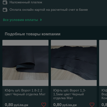
Наложенный платеж
Оплата онлайн картой на расчетный счет в банке
Все условия оплаты
Подобные товары компании
Юфть ш/с Ворот 1.8-2.2
Юфть ш/с Ворот 1,3-
Юф
цвет Черный отделка Мат
1,5мм цвет Черный
Вор
отделка Мат
Кон
0,80
0,80
0,
руб./кв.дм
руб./кв.дм